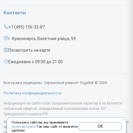
Гарантия
Коммутаторов
Контакты
Прайс-лист
ИБП
+7 (495) 156-32-87
Срочный ремонт
г. Красноярск, Взлётная улица, 59
Доставка и способы оплаты
Посмотреть на карте
Диагностика
Ежедневно с 09:00 до 21:00
Контакты
Все права защищены. Сервисный ремонт Gigalink © 2026
Политика конфиденциальности
Информация на сайте носит ознакомительный характер и не является
публичной офертой, определяемой положениями статьи 437
Гражданского кодекса РФ.
Мы специализируемся на обслуживании и ремонте техники Gigalink, но не
Пользуясь сайтом, вы принимаете
ОК
политику куки
. Так наш сайт становится
являемся их официальным представителем. Предоставляем
удобнее
профессиональные услуги после истечения гарантии, а также