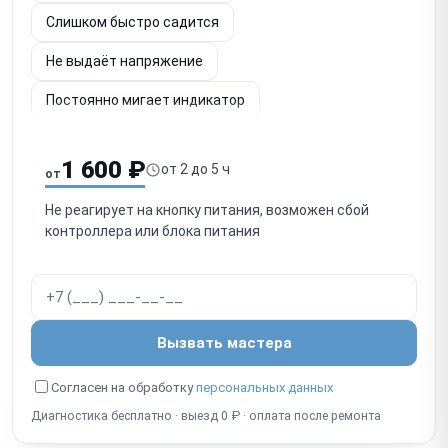
Слишком быстро садится
Не выдаёт напряжение
Постоянно мигает индикатор
Шумит вентилятор
Не определяется по USB
1 600 ₽
от 2 до 5 ч
от
Срабатывает защита
Запах гари
Не реагирует на кнопку питания, возможен сбой
Не включается после отключения
контроллера или блока питания
Работает с перебоями
Вызвать мастера
Согласен на обработку
персональных данных
Диагностика бесплатно · выезд 0 ₽ · оплата после ремонта