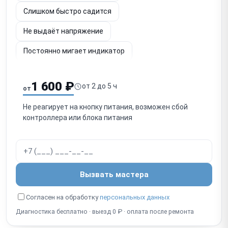
Слишком быстро садится
Не выдаёт напряжение
Постоянно мигает индикатор
Шумит вентилятор
Не определяется по USB
1 600 ₽
от 2 до 5 ч
от
Срабатывает защита
Запах гари
Не реагирует на кнопку питания, возможен сбой
Не включается после отключения
контроллера или блока питания
Работает с перебоями
Вызвать мастера
Согласен на обработку
персональных данных
Диагностика бесплатно · выезд 0 ₽ · оплата после ремонта