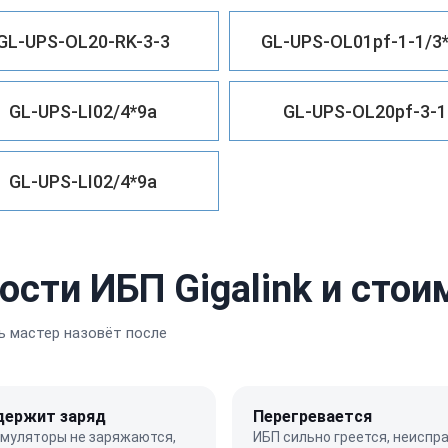
GL-UPS-OL20-RK-3-3
GL-UPS-OL01pf-1-1/3
GL-UPS-LI02/4*9a
GL-UPS-OL20pf-3-1
GL-UPS-LI02/4*9a
сти ИБП Gigalink и сто
 мастер назовёт после
держит заряд
Перегревается
умуляторы не заряжаются,
ИБП сильно греется, неиспр