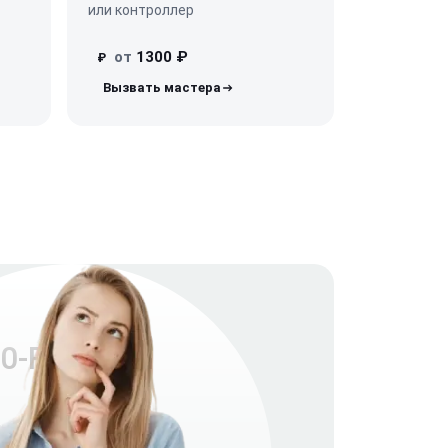
или контроллер
от
1300 ₽
₽
0-RK-3-3