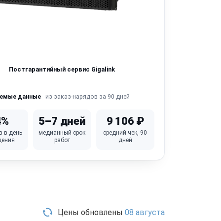
Постгарантийный сервис Gigalink
из заказ-нарядов за 90 дней
яемые данные
4%
5–7 дней
9 106 ₽
в в день
медианный срок
средний чек, 90
щения
работ
дней
Цены обновлены
08 августа