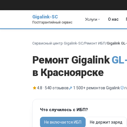
Gigalink-SC
Услуги
О нас
Постгарантийный сервис
Сервисный центр Gigalink-SC
/
Ремонт ИБП
/
Gigalink GL
Ремонт Gigalink
GL
в Красноярске
4.8 · 540 отзывов
1 500+ ремонтов Gigalink
г
Что случилось с ИБП?
Не включается ИБП
Не держит заряд