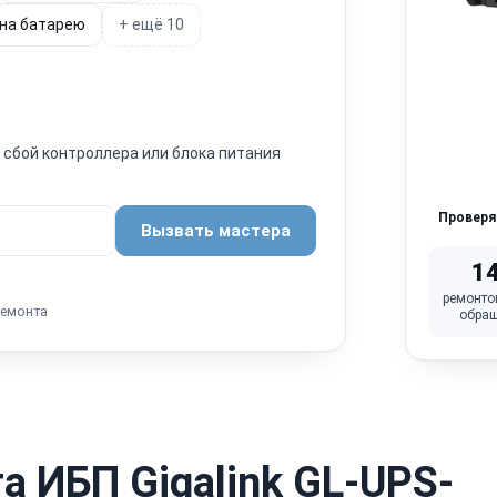
 на батарею
+ ещё 10
н сбой контроллера или блока питания
Провер
Вызвать мастера
1
ремонто
ремонта
обра
 ИБП Gigalink GL-UPS-