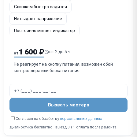
Слишком быстро садится
Не выдаёт напряжение
Постоянно мигает индикатор
Шумит вентилятор
Не определяется по USB
1 600 ₽
от 2 до 5 ч
от
Срабатывает защита
Запах гари
Не реагирует на кнопку питания, возможен сбой
Не включается после отключения
контроллера или блока питания
Работает с перебоями
Вызвать мастера
Согласен на обработку
персональных данных
Диагностика бесплатно · выезд 0 ₽ · оплата после ремонта